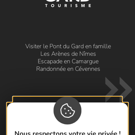
Visiter le Pont du Gard en famille
Les Arènes de Nîmes
Escapade en Camargue
Randonnée en Cévennes
Contactez-nous !
Nous respectons votre vie privée !