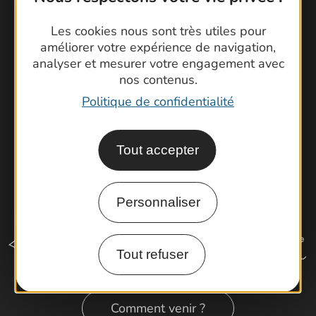
Foire aux questions
Les cookies nous sont très utiles pour
Brochures
améliorer votre expérience de navigation,
Cartoguides et Topoguides
analyser et mesurer votre engagement avec
Latitude Gard
nos contenus.
Politique de confidentialité
Tout accepter
Personnaliser
Tout refuser
Comment venir ?