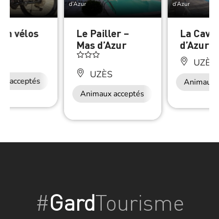
d’Azur
d’Azur
ion vélos
Le Pailler –
La Cave
Mas d’Azur
d’Azur
ÈS
UZÈS
UZÈS
ux acceptés
Animaux 
Animaux acceptés
#
Gard
Tourisme