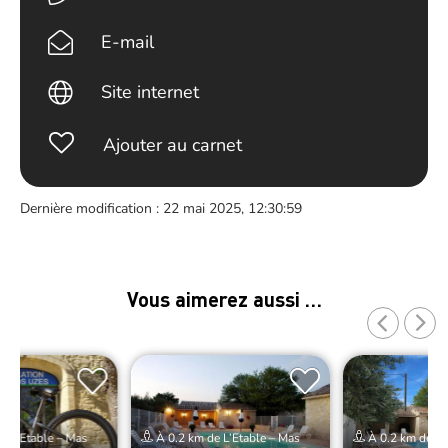
E-mail
Site internet
Ajouter au carnet
Dernière modification : 22 mai 2025, 12:30:59
Vous aimerez aussi …
e L’Etable – Mas
À 0.2 km de L’Etable – Mas
À 0.2 km de L’