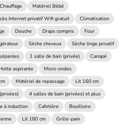
Chauffage
Matériel Bébé
cès Internet privatif Wifi gratuit
Climatisation
ge
Douche
Draps compris
Four
igérateur
Sèche cheveux
Sèche linge privatif
 séparées
1 salle de bain (privée)
Canapé
Hotte aspirante
Micro-ondes
 cm
Matériel de repassage
Lit 160 cm
(privées)
4 salles de bain (privées) et plus
e à induction
Cafetière
Bouilloire
lienne
Lit 180 cm
Grille-pain