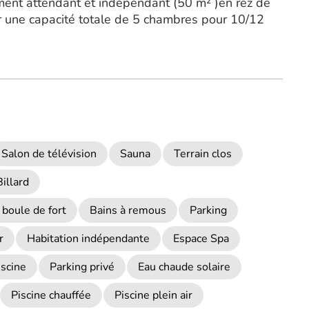
ent attendant et indépendant (50 m² )en rez de
 une capacité totale de 5 chambres pour 10/12
Salon de télévision
Sauna
Terrain clos
Billard
 boule de fort
Bains à remous
Parking
r
Habitation indépendante
Espace Spa
iscine
Parking privé
Eau chaude solaire
Piscine chauffée
Piscine plein air