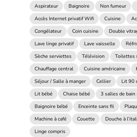
Aspirateur
Baignoire
Non fumeur
Accès Internet privatif Wifi
Cuisine
Ac
Congélateur
Coin cuisine
Double vitra
Lave linge privatif
Lave vaisselle
Réfr
Sèche serviettes
Télévision
Toilettes
Chauffage central
Cuisine américaine
Séjour / Salle à manger
Cellier
Lit 90
Lit bébé
Chaise bébé
3 salles de bain 
Baignoire bébé
Enceinte sans fil
Plaqu
Machine à café
Couette
Douche à l’ita
Linge compris