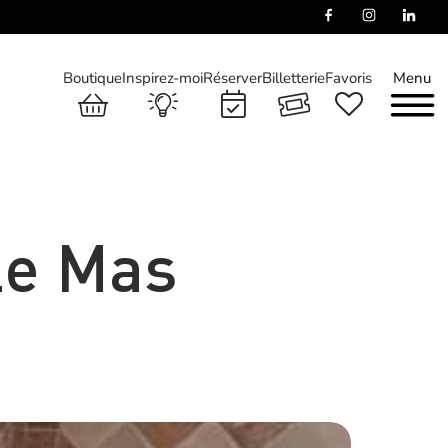
Boutique
Inspirez-moi
Réserver
Billetterie
Favoris
Menu
Le Mas