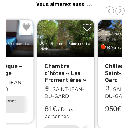
Vous aimerez aussi …
À 1.5 km de La
clède
e La Fabrègue – La
À 1.5 km de La Fabrègue – La
Réserver
clède
brègue –
Chambre
Château
ange
d’hôtes « Les
Saint-Je
Fromentières »
Gard
NT-JEAN-
ARD
SAINT-JEAN-
SAINT
DU-GARD
DU-GAR
Internet
81€
950€
/
Deux
/
N
personnes