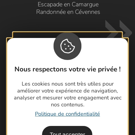
Escapade en Camargue
Randonnée en Cévennes
Nous respectons votre vie privée !
Contactez-nous !
Foire aux questions
Les cookies nous sont très utiles pour
améliorer votre expérience de navigation,
Brochures
analyser et mesurer votre engagement avec
Cartoguides et Topoguides
nos contenus.
Latitude Gard
Politique de confidentialité
Tout accepter