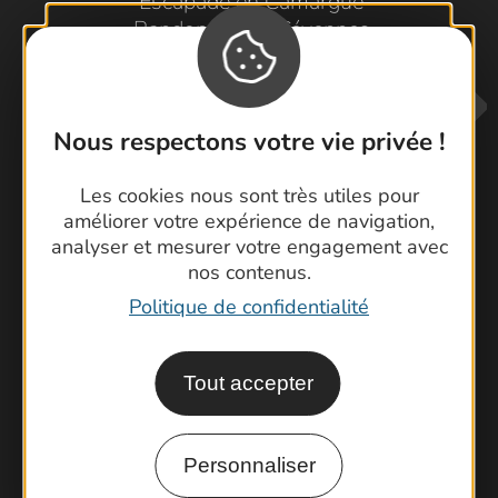
Escapade en Camargue
Randonnée en Cévennes
Nous respectons votre vie privée !
Les cookies nous sont très utiles pour
améliorer votre expérience de navigation,
analyser et mesurer votre engagement avec
Contactez-nous !
nos contenus.
Foire aux questions
Politique de confidentialité
Brochures
Cartoguides et Topoguides
Tout accepter
Latitude Gard
Personnaliser