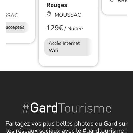
BRIG
Rouges
MOUSSAC
USSAC
129€
ux acceptés
/
Nuitée
Accès Internet
Wifi
#
Gard
Tourisme
Partagez vos plus belles photos du Gard sur
les réseaux sociaux avec le #gardtourisme !