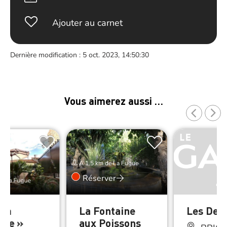
Ajouter au carnet
Dernière modification : 5 oct. 2023, 14:50:30
Vous aimerez aussi …
À 1.5 km de La Fugue
Réserver
de La Fugue
 la
La Fontaine
Les Deu
sse »
aux Poissons