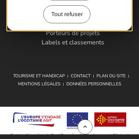
Espace Pro
Observatoire
Tout refuser
Partenaires et Pros
Porteurs de projets
Labels et classements
TOURISME ET HANDICAP
CONTACT
PLAN DU SITE
MENTIONS LÉGALES
DONNÉES PERSONNELLES
Projet cofinancé par le Fond Européen de Développement Régional