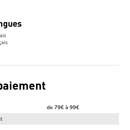
ngues
ais
çais
 paiement
de 79€ à 99€
it