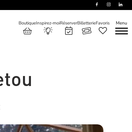
Boutique
Inspirez-moi
Réserver
Billetterie
Favoris
Menu
etou
E