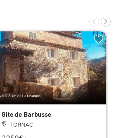
À 0.8 km de La lavande
À 0.9 km d
Gite de Barbusse
Les H
TORNAC
TO
Anima