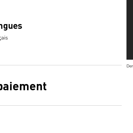
ngues
çais
Der
 paiement