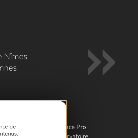
e Nîmes
nnes
Espace Pro
ence de
ntenus.
Observatoire