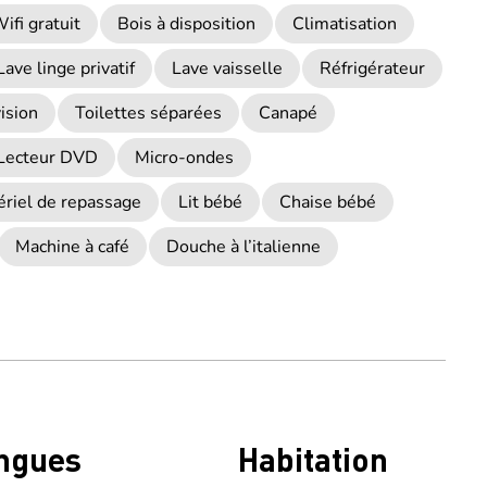
ifi gratuit
Bois à disposition
Climatisation
Lave linge privatif
Lave vaisselle
Réfrigérateur
ision
Toilettes séparées
Canapé
Lecteur DVD
Micro-ondes
riel de repassage
Lit bébé
Chaise bébé
Machine à café
Douche à l’italienne
ngues
Habitation