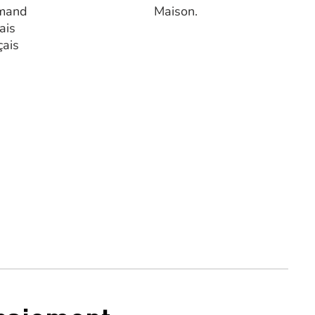
mand
Maison.
ais
çais