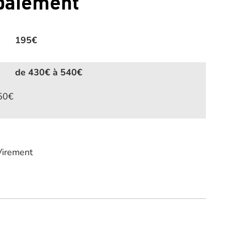
 paiement
195€
de 430€ à 540€
450€
Virement