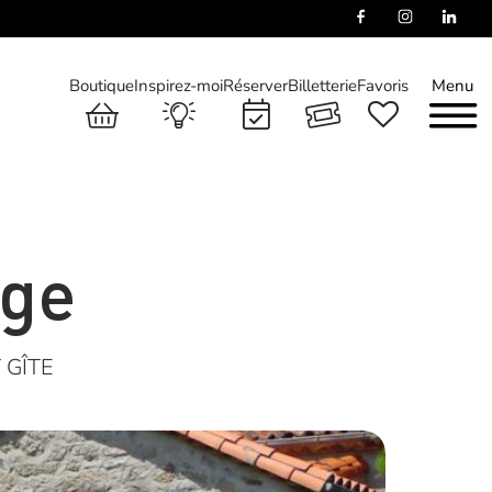
Boutique
Inspirez-moi
Réserver
Billetterie
Favoris
Menu
nge
 GÎTE