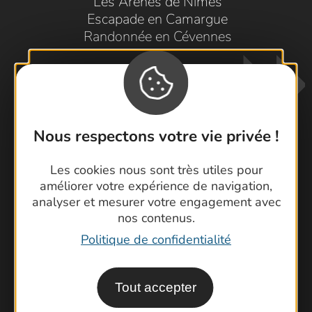
Les Arènes de Nîmes
Escapade en Camargue
Randonnée en Cévennes
Nous respectons votre vie privée !
Les cookies nous sont très utiles pour
Contactez-nous !
améliorer votre expérience de navigation,
Foire aux questions
analyser et mesurer votre engagement avec
nos contenus.
Brochures
Politique de confidentialité
Cartoguides et Topoguides
Latitude Gard
Tout accepter