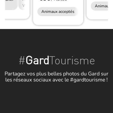
Wifi
Animaux 
Animaux acceptés
Petit déjeuner
#
Gard
Tourisme
Partagez vos plus belles photos du Gard sur
les réseaux sociaux avec le #gardtourisme !