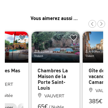
Vous aimerez aussi …
e La Maison du
À 0.3 km de La Maison du
À 0.3 km de La
Trident
Trident
bres Mas
Chambres La
Gîte de
an
Maison de la
vacance
Porte Saint-
Camarg
UVERT
Louis
VAUV
Nuitée
VAUVERT
385€
/
S
65€
/
Nuitée
déjeuner
Accès Internet