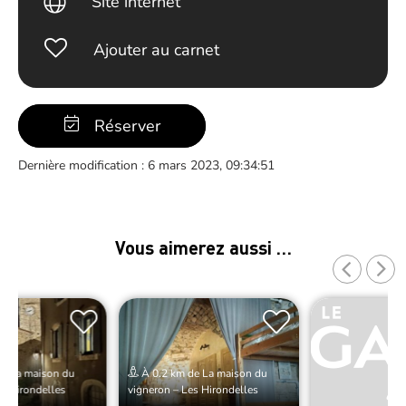
Site internet
Ajouter au carnet
Réserver
Dernière modification : 6 mars 2023, 09:34:51
Vous aimerez aussi …
e La maison du
À 0.2 km de La maison du
es Hirondelles
vigneron – Les Hirondelles