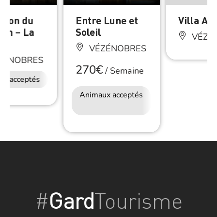
ison du
Entre Lune et
Villa A
ron – La
Soleil
VÉZÉ
e
VÉZÉNOBRES
ZÉNOBRES
270€
/
Semaine
ux acceptés
Animaux acceptés
Accès Internet
Wifi
#
Gard
Tourisme