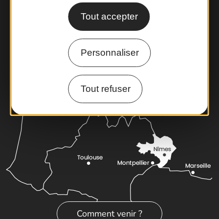
Foire aux questions
Tout accepter
Brochures
Cartoguides et Topoguides
Latitude Gard
Personnaliser
Tout refuser
Comment venir ?