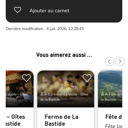
Ajouter au carnet
Dernière modification : 6 juil. 2026, 12:28:43
Vous aimerez aussi …
e La Voûte – Gîtes
À 0.3 km de La Voûte – Gîtes
À 1 km de La V
de la Bastide
la Bastide
al – Gîtes
Ferme de La
Fête de 
 Bastide
Bastide
Fête loca