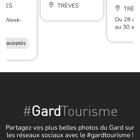
ÈVES
TRÈVES
TRÈV
Du 28 ao
/
Week-
au 30 ao
ux acceptés
#
Gard
Tourisme
Partagez vos plus belles photos du Gard sur
les réseaux sociaux avec le #gardtourisme !