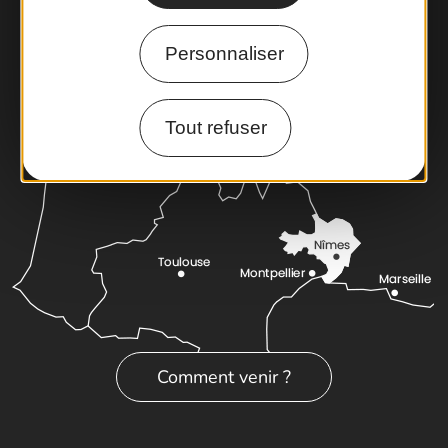
Cartoguides et Topoguides
Latitude Gard
Personnaliser
Tout refuser
Comment venir ?