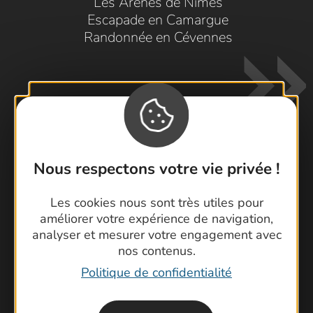
Les Arènes de Nîmes
Escapade en Camargue
Randonnée en Cévennes
Nous respectons votre vie privée !
Contactez-nous !
Foire aux questions
Les cookies nous sont très utiles pour
améliorer votre expérience de navigation,
Brochures
analyser et mesurer votre engagement avec
Cartoguides et Topoguides
nos contenus.
Latitude Gard
Politique de confidentialité