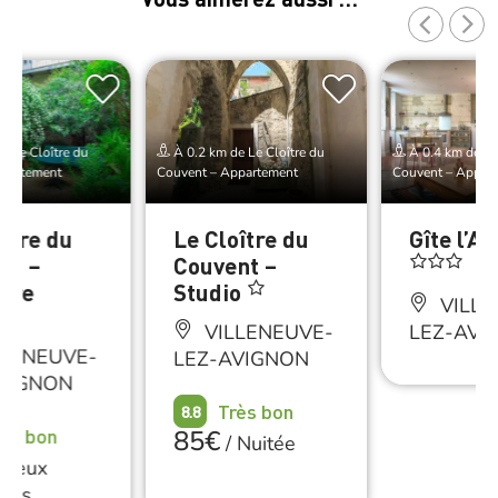
e Le Cloître du
À 0.2 km de Le Cloître du
À 0.4 km de Le 
ppartement
Couvent – Appartement
Couvent – Appar
ître du
Le Cloître du
Gîte l’A
nt –
Couvent –
bre
Studio
VILLE
es
VILLENEUVE-
LEZ-AVI
LENEUVE-
LEZ-AVIGNON
VIGNON
Très bon
8.8
rès bon
85€
/
Nuitée
Deux
nnes