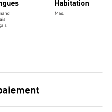
ngues
Habitation
mand
Mas.
ais
çais
 paiement