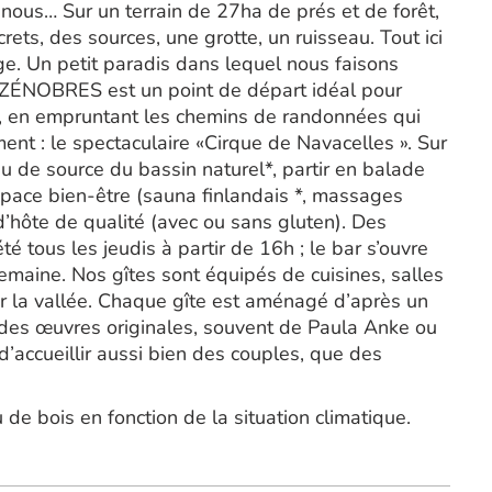
c nous… Sur un terrain de 27ha de prés et de forêt,
rets, des sources, une grotte, un ruisseau. Tout ici
ge. Un petit paradis dans lequel nous faisons
VÉZÉNOBRES est un point de départ idéal pour
, en empruntant les chemins de randonnées qui
nt : le spectaculaire «Cirque de Navacelles ». Sur
au de source du bassin naturel*, partir en balade
space bien-être (sauna finlandais *, massages
’hôte de qualité (avec ou sans gluten). Des
é tous les jeudis à partir de 16h ; le bar s’ouvre
semaine. Nos gîtes sont équipés de cuisines, salles
ur la vallée. Chaque gîte est aménagé d’après un
 des œuvres originales, souvent de Paula Anke ou
d’accueillir aussi bien des couples, que des
de bois en fonction de la situation climatique.