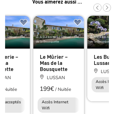
Vous aimerez aussi …
e Le Grenier – Mas
À 0.2 km de Le Grenier – Mas
À 0.4 km de Le
ette
de la Bousquette
de la Bousquette
rgerie –
Le Mûrier –
Les Buis
e la
Mas de la
Lussan
uette
Bousquette
LUSS
SSAN
LUSSAN
Accès Int
199€
Wifi
/
Nuitée
/
Nuitée
ux acceptés
Accès Internet
Accès Internet
Wifi
Wifi