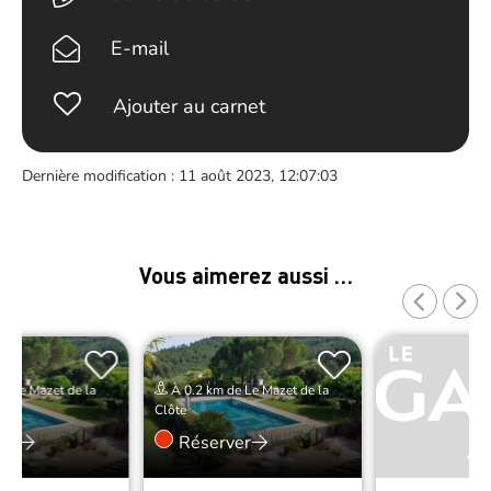
E-mail
Ajouter au carnet
Dernière modification : 11 août 2023, 12:07:03
Vous aimerez aussi …
e Le Mazet de la
À 0.2 km de Le Mazet de la
Clôte
er
Réserver