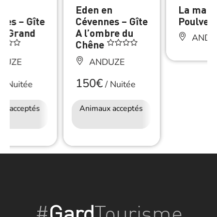
en
Eden en
La mais
nes – Gîte
Cévennes – Gîte
Poulver
le Grand
A l’ombre du
ANDU
Chêne
DUZE
ANDUZE
150€
/
Nuitée
/
Nuitée
ux acceptés
Accès Internet
Animaux acceptés
Accès Internet
Wifi
Wifi
#
Gard
Tourisme