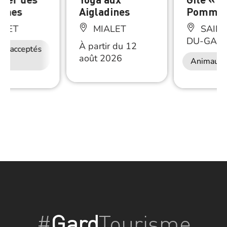
dines
Aigladines
Pommar
ALET
MIALET
SAINT
DU-GAR
À partir du 12
ux acceptés
Accès Internet
août 2026
Wifi
Animaux 
#
Gard
Tourisme