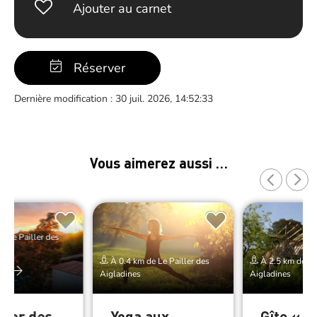
Ajouter au carnet
Réserver
Dernière modification : 30 juil. 2026, 14:52:33
Vous aimerez aussi …
e Le Pailler des
À 0.4 km de Le Pailler des
À 2.5 km de Le 
er
Aigladines
Aigladines
ller des
Yoga aux
Gîte « L