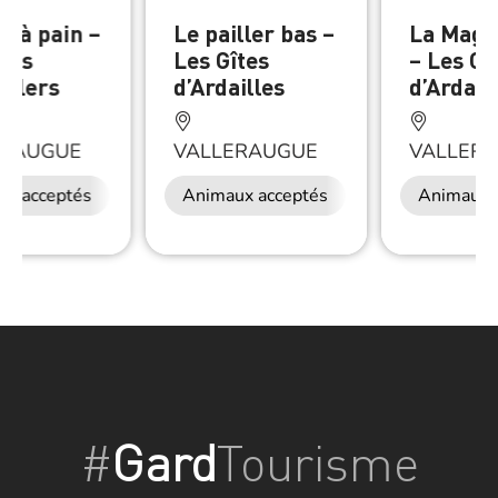
r à pain –
Le pailler bas –
La Magn
îtes
Les Gîtes
– Les Gî
illers
d’Ardailles
d’Ardail
ERAUGUE
VALLERAUGUE
VALLER
ux acceptés
Animaux acceptés
Animaux 
#
Gard
Tourisme