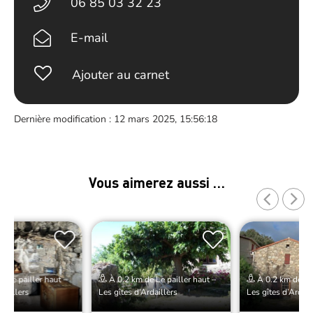
06 85 03 32 23
E-mail
Ajouter au carnet
Dernière modification : 12 mars 2025, 15:56:18
Vous aimerez aussi …
 Le pailler haut –
À 0.2 km de Le pailler haut –
À 0.2 km de Le 
rdaillers
Les gîtes d’Ardaillers
Les gîtes d’Ardail