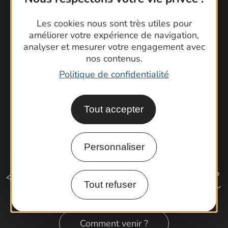
Foire aux questions
Les cookies nous sont très utiles pour
Brochures
améliorer votre expérience de navigation,
Cartoguides et Topoguides
analyser et mesurer votre engagement avec
Latitude Gard
nos contenus.
Politique de confidentialité
Tout accepter
Personnaliser
Tout refuser
Comment venir ?