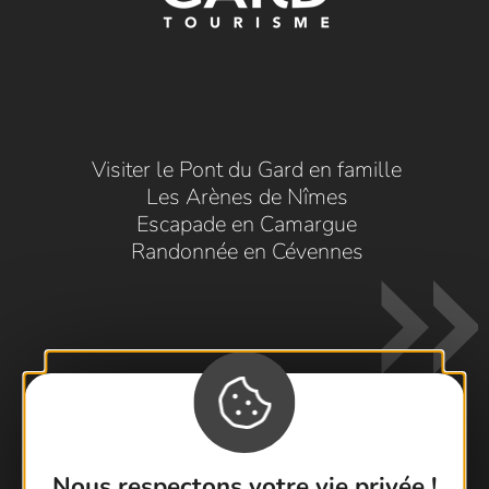
Visiter le Pont du Gard en famille
Les Arènes de Nîmes
Escapade en Camargue
Randonnée en Cévennes
Contactez-nous !
Nous respectons votre vie privée !