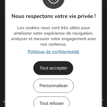
Nous respectons votre vie privée !
Contactez-nous !
Foire aux questions
Les cookies nous sont très utiles pour
Brochures
améliorer votre expérience de navigation,
Cartoguides et Topoguides
analyser et mesurer votre engagement avec
nos contenus.
Latitude Gard
Politique de confidentialité
Tout accepter
Personnaliser
Tout refuser