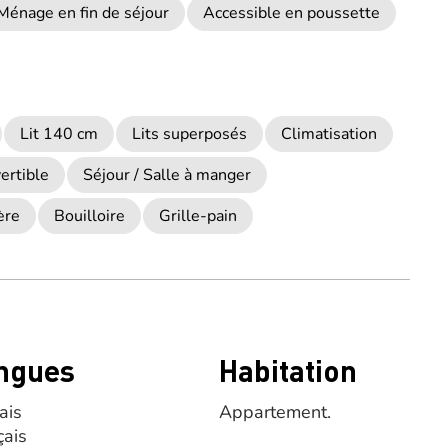
Ménage en fin de séjour
Accessible en poussette
Lit 140 cm
Lits superposés
Climatisation
ertible
Séjour / Salle à manger
ère
Bouilloire
Grille-pain
ngues
Habitation
ais
Appartement.
çais