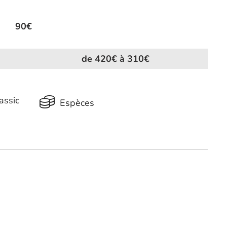
90€
de 420€ à 310€
assic
Espèces