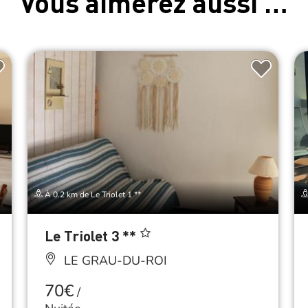
Vous aimerez aussi …
À 0.2 km de Le Triolet 1 **
Le Triolet 3 **
LE GRAU-DU-ROI
70€
/