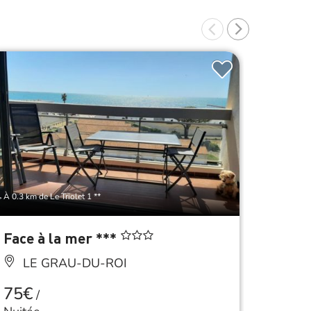
À 0.3 km de Le Triolet 1 **
À 0.3 km de
Face à la mer ***
Les T
LE GRAU-DU-ROI
LE
75€
350
/