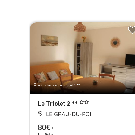
À 0.2 km de Le Triolet 1 **
Le Triolet 2 **
LE GRAU-DU-ROI
80€
/