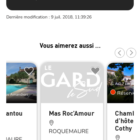
Dernière modification : 9 juil. 2018, 11:39:26
Vous aimerez aussi …
À 0.7 km de L
Réserver
de Les Amandiers
ecantou
Mas Roc’Amour
Chambr
d’hôtes 
Cothy
ROQUEMAURE
EMAURE