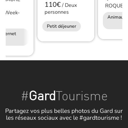
110€
/
Deux
ROQUEM
personnes
/
Week-
Animaux 
Petit déjeuner
Internet
#
Gard
Tourisme
Partagez vos plus belles photos du Gard sur
les réseaux sociaux avec le #gardtourisme !