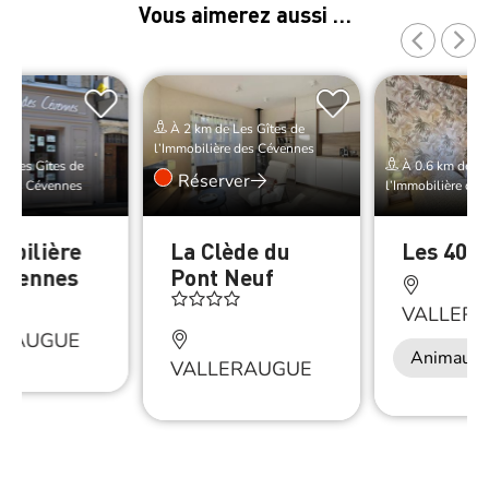
Vous aimerez aussi …
À 2 km de Les Gîtes de
l’Immobilière des Cévennes
e Les Gîtes de
À 0.6 km de Le
Réserver
e des Cévennes
l’Immobilière de
obilière
La Clède du
Les 400
évennes
Pont Neuf
VALLER
ERAUGUE
Animaux 
VALLERAUGUE