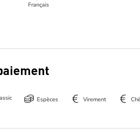
Français
 paiement
assic
Espèces
Virement
Chè