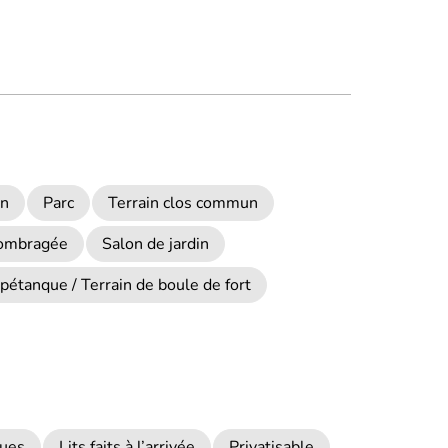
un
Parc
Terrain clos commun
 ombragée
Salon de jardin
pétanque / Terrain de boule de fort
ques
Lits faits à l’arrivée
Privatisable