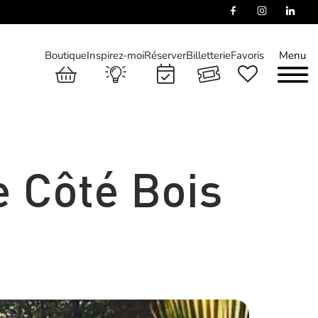
Boutique
Inspirez-moi
Réserver
Billetterie
Favoris
Menu
e Côté Bois