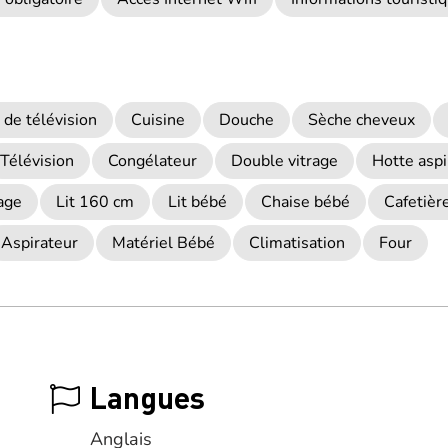
 de télévision
Cuisine
Douche
Sèche cheveux
Télévision
Congélateur
Double vitrage
Hotte aspi
age
Lit 160 cm
Lit bébé
Chaise bébé
Cafetièr
Aspirateur
Matériel Bébé
Climatisation
Four
Langues
Anglais