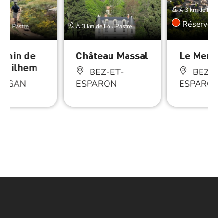
À 3 km de Lou 
Réserver
Lou Pastre
À 3 km de Lou Pastre
emin de
Château Massal
Le Merl
 Guilhem
BEZ-ET-
BEZ-E
VIGAN
ESPARON
ESPARO