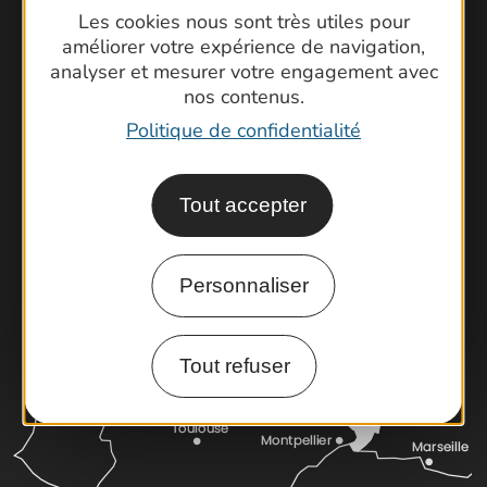
Les cookies nous sont très utiles pour
améliorer votre expérience de navigation,
Contactez-nous !
analyser et mesurer votre engagement avec
Foire aux questions
nos contenus.
Brochures
Politique de confidentialité
Cartoguides et Topoguides
Latitude Gard
Tout accepter
Personnaliser
Tout refuser