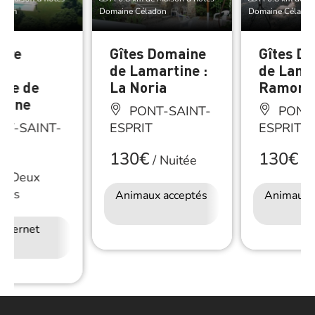
adon
Domaine Céladon
Domaine Célado
bre
Gîtes Domaine
Gîtes D
es
de Lamartine :
de Lamar
ne de
La Noria
Ramona
tine
PONT-SAINT-
PONT-
T-SAINT-
ESPRIT
ESPRIT
T
130€
130€
/
Nuitée
/
N
/
Deux
nnes
Animaux acceptés
Accès Internet
Animaux 
Wifi
Internet