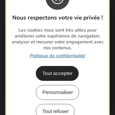
Nous respectons votre vie privée !
Contactez-nous !
Les cookies nous sont très utiles pour
améliorer votre expérience de navigation,
Foire aux questions
analyser et mesurer votre engagement avec
Brochures
nos contenus.
Cartoguides et Topoguides
Politique de confidentialité
Latitude Gard
Tout accepter
Personnaliser
Tout refuser