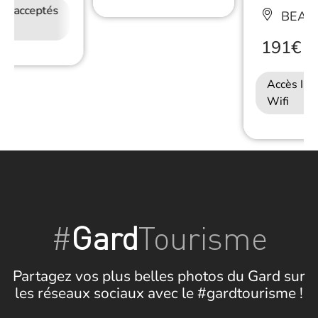
ux acceptés
Petit déjeuner
Accès Internet
BEAU
Wifi
191€
/
N
Accès Int
Wifi
#
Gard
Tourisme
Partagez vos plus belles photos du Gard sur
les réseaux sociaux avec le #gardtourisme !