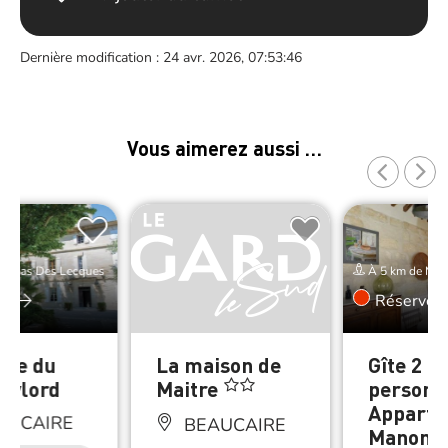
Dernière modification : 24 avr. 2026, 07:53:46
Vous aimerez aussi …
de Mas Des Lecques
À 5 km de Mas
er
Réserver
ne du
La maison de
Gîte 2
 Mylord
Maitre
personn
Appart
AUCAIRE
BEAUCAIRE
Manon