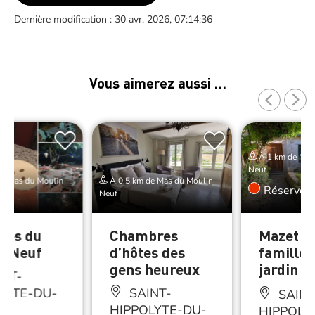
Dernière modification : 30 avr. 2026, 07:14:36
Vous aimerez aussi …
À 1 km de Mas
Neuf
de Mas du Moulin
À 0.5 km de Mas du Moulin
Réserver
Neuf
ices du
Chambres
Mazet e
n Neuf
d’hôtes des
famille 
gens heureux
jardin
NT-
LYTE-DU-
SAINT-
SAINT
HIPPOLYTE-DU-
HIPPOLY