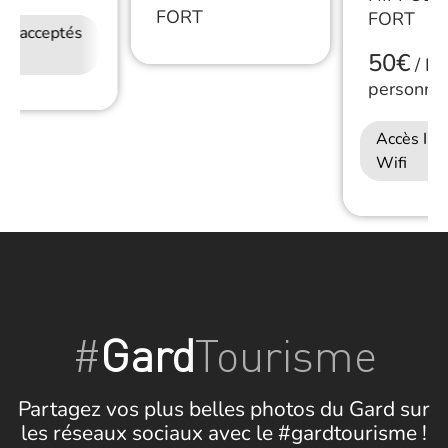
FORT
FORT
ux acceptés
Accès Internet
Restauration
Wifi
50€
/
De
personne
Accès Int
Wifi
#
Gard
Tourisme
Partagez vos plus belles photos du Gard sur
les réseaux sociaux avec le #gardtourisme !