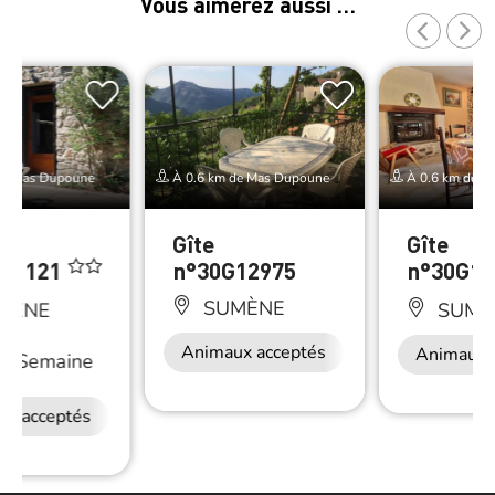
Vous aimerez aussi …
de Mas Dupoune
À 0.6 km de Mas Dupoune
À 0.6 km de M
Gîte
Gîte
G11121
n°30G12975
n°30G1
SUMÈNE
MÈNE
SUMÈ
Animaux acceptés
Animaux 
/
Semaine
ux acceptés