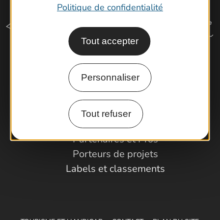
Politique de confidentialité
Tout accepter
Comment venir ?
Personnaliser
Espace Pro
Tout refuser
Observatoire
Partenaires et Pros
Porteurs de projets
Labels et classements