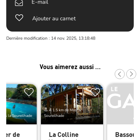
E-mail
Ajouter au carnet
Dernière modification : 14 nov. 2025, 13:18:48
Vous aimerez aussi …
À 1.5 km de Mas la
Mas la Soureilhade
Soureilhade
ller de
La Colline
Bassoul