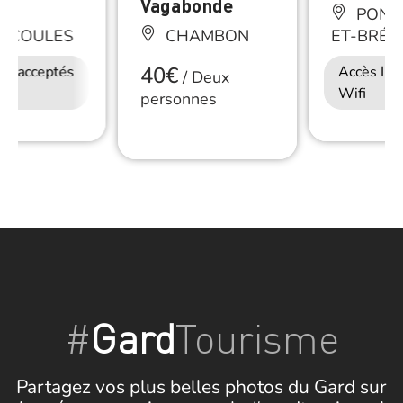
es
Vagabonde
PONTE
NCOULES
CHAMBON
ET-BRÉS
40€
ux acceptés
Petit déjeuner
Accès Internet
Accès Int
/
Deux
Wifi
Wifi
personnes
#
Gard
Tourisme
Partagez vos plus belles photos du Gard sur