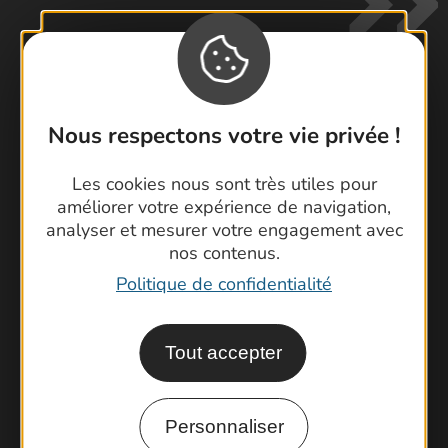
Nous respectons votre vie privée !
Contactez-nous !
Foire aux questions
Les cookies nous sont très utiles pour
Brochures
améliorer votre expérience de navigation,
analyser et mesurer votre engagement avec
Cartoguides et Topoguides
nos contenus.
Latitude Gard
Politique de confidentialité
Tout accepter
Personnaliser