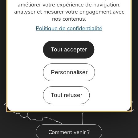
Foire aux questions
améliorer votre expérience de navigation,
Brochures
analyser et mesurer votre engagement avec
nos contenus.
Cartoguides et Topoguides
Politique de confidentialité
Latitude Gard
Tout accepter
Personnaliser
Tout refuser
Comment venir ?