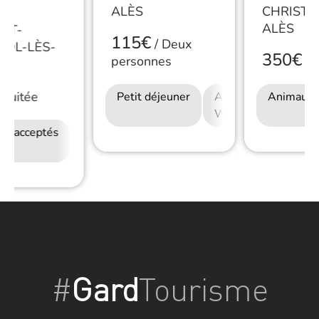
ALÈS
CHRISTO
ALÈS
NT-
115€
/
Deux
TOL-LÈS-
350€
personnes
/
S
Nuitée
Petit déjeuner
Accès Internet
Animaux 
Wifi
ux acceptés
Accès Internet
Wifi
#
Gard
Tourisme