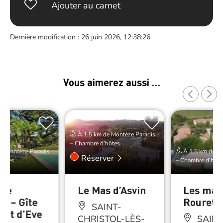
Ajouter au carnet
Dernière modification : 26 juin 2026, 12:38:26
Vous aimerez aussi …
À 1.5 km de Montèze Paradis
– Chambre d’hôtes
e Montèze Paradis
À 1.5 km de Mo
Réserver
hôtes
– Chambre d’hôte
èze
Le Mas d’Asvin
Les maz
is – Gîte
Rouret
SAINT-
zet d’Eve
CHRISTOL-LÈS-
SAINT