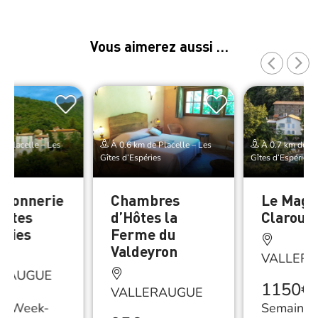
Vous aimerez aussi …
e Placelle – Les
À 0.6 km de Placelle – Les
À 0.7 km de Pl
ies
Gîtes d’Espéries
Gîtes d’Espéries
rdonnerie
Chambres
Le Magn
Gîtes
d’Hôtes la
Clarou
eries
Ferme du
Valdeyron
VALLER
ERAUGUE
1150€
/
VALLERAUGUE
/
Week-
Semaine