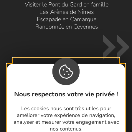
Visiter le Pont du Gard en famille
Les Arènes de Nîmes
Escapade en Camargue
Randonnée en Cévennes
Contactez-nous !
Nous respectons votre vie privée !
Foire aux questions
Brochures
Les cookies nous sont très utiles pour
Cartoguides et Topoguides
améliorer votre expérience de navigation,
analyser et mesurer votre engagement avec
Latitude Gard
nos contenus.