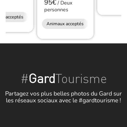
95€
/
Deux
personnes
ux acceptés
Animaux acceptés
Petit déjeuner
#
Gard
Tourisme
Partagez vos plus belles photos du Gard sur
les réseaux sociaux avec le #gardtourisme !