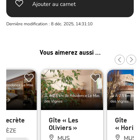
Ajouter au carnet
Dernière modification : 8 déc. 2025, 14:31:10
Vous aimerez aussi …
e Résidence Le Mas
À 2.5 km de Résidence Le Mas
À 2.5 km de Ré
er
des Vignes
des Vignes
é Secrète
Gîte « Les
Gîte
Oliviers »
« Horizo
RGÈZE
MUS
MUS