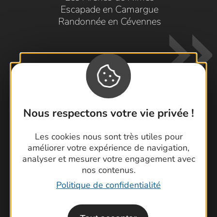
Escapade en Camargue
Randonnée en Cévennes
Nous respectons votre vie privée !
Contactez-nous !
Foire aux questions
Les cookies nous sont très utiles pour
améliorer votre expérience de navigation,
Brochures
analyser et mesurer votre engagement avec
Cartoguides et Topoguides
nos contenus.
Latitude Gard
Politique de confidentialité