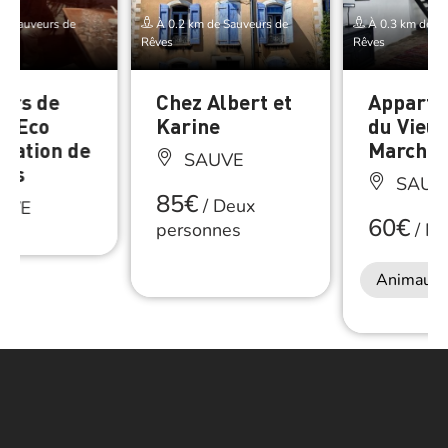
e Sauveurs de
À 0.2 km de Sauveurs de
À 0.3 km de Sa
Rêves
Rêves
urs de
Chez Albert et
Appart
 – Eco
Karine
du Vieu
uration de
Marché
SAUVE
les
SAUV
85€
/
Deux
UVE
60€
personnes
/
Nu
Animaux 