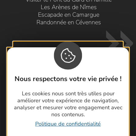
Les Arènes de Nîmes
Escapade en Camargue
Randonnée en Cévennes
Nous respectons votre vie privée !
Contactez-nous !
Les cookies nous sont très utiles pour
Foire aux questions
améliorer votre expérience de navigation,
Brochures
analyser et mesurer votre engagement avec
Cartoguides et Topoguides
nos contenus.
Latitude Gard
Politique de confidentialité