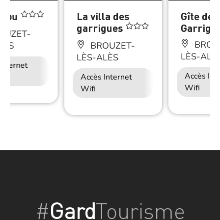
anou
La villa des
Gîte des
garrigues
Garrigu
OUZET-
BROU
LÈS
BROUZET-
LÈS-ALÈ
LÈS-ALÈS
Internet
Accès Int
Accès Internet
Wifi
Wifi
#
Gard
Tourisme