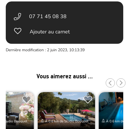
07 71 45 08 38
Ajouter au carnet
Dernière modification : 2 juin 2023, 10:13:39
Vous aimerez aussi …
e Studio Bouquet
À 0.6 km de Studio Bouquet
À 0.6 km de St