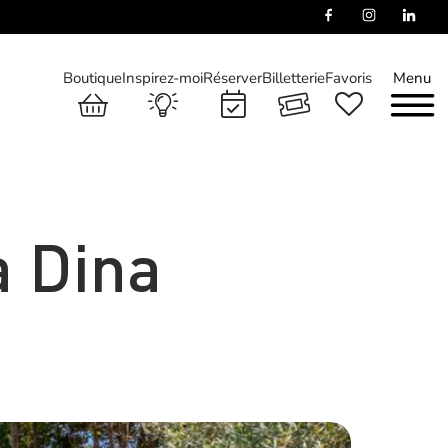
Boutique
Inspirez-moi
Réserver
Billetterie
Favoris
Menu
a Dina