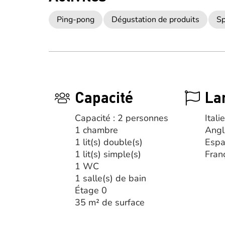
Ping-pong
Dégustation de produits
Sp
Capacité
La
Capacité : 2 personnes
Itali
1 chambre
Angl
1 lit(s) double(s)
Espa
1 lit(s) simple(s)
Fran
1 WC
1 salle(s) de bain
Étage 0
35 m² de surface