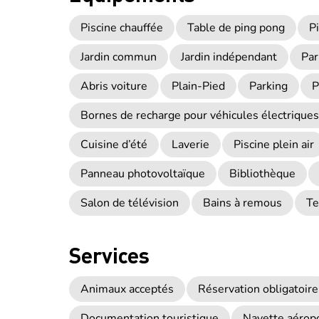
Piscine chauffée
Table de ping pong
P
Jardin commun
Jardin indépendant
Par
Abris voiture
Plain-Pied
Parking
P
Bornes de recharge pour véhicules électriques
Cuisine d’été
Laverie
Piscine plein air
Panneau photovoltaïque
Bibliothèque
Salon de télévision
Bains à remous
Te
Services
Animaux acceptés
Réservation obligatoire
Documentation touristique
Navette aéropo