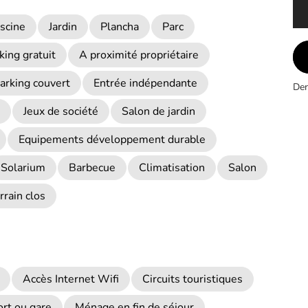
iscine
Jardin
Plancha
Parc
king gratuit
A proximité propriétaire
arking couvert
Entrée indépendante
Der
Jeux de société
Salon de jardin
Equipements développement durable
Solarium
Barbecue
Climatisation
Salon
rrain clos
Accès Internet Wifi
Circuits touristiques
rt ou gare
Ménage en fin de séjour