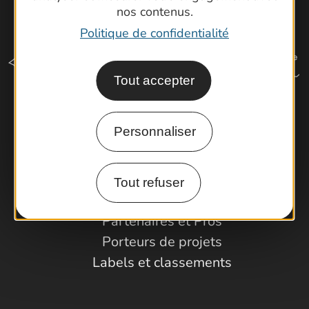
nos contenus.
Politique de confidentialité
Tout accepter
Comment venir ?
Personnaliser
Espace Pro
Tout refuser
Observatoire
Partenaires et Pros
Porteurs de projets
Labels et classements