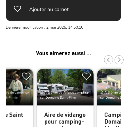
Ajouter au carnet
Dernière modification : 2 mai 2025, 14:50:10
Vous aimerez aussi …
e Aire de camping-
À 1.5 km de Aire de camping-
À 3.5 km de Ai
Saint-Firmin
car Domaine Saint-Firmin
car Domaine Sain
ne Saint
Aire de vidange
Campin
n
pour camping-
Domaine