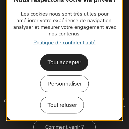
Foire aux questions
Les cookies nous sont très utiles pour
Brochures
améliorer votre expérience de navigation,
Cartoguides et Topoguides
analyser et mesurer votre engagement avec
Latitude Gard
nos contenus.
Politique de confidentialité
Tout accepter
Personnaliser
Tout refuser
Comment venir ?