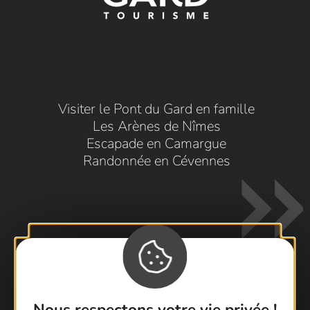
Visiter le Pont du Gard en famille
Les Arènes de Nîmes
Escapade en Camargue
Randonnée en Cévennes
Contactez-nous !
Nous respectons votre vie privée !