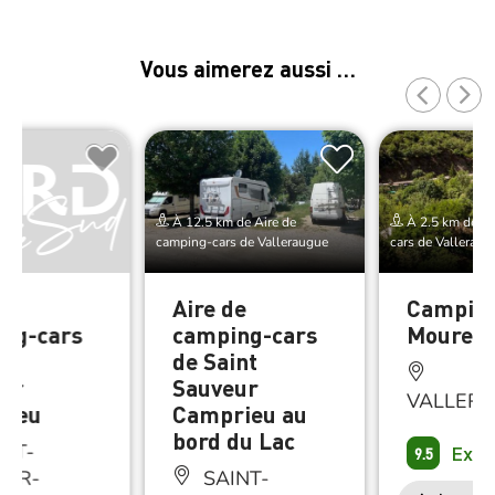
Vous aimerez aussi …
À 12.5 km de Aire de
À 2.5 km de Ai
camping-cars de Valleraugue
cars de Valleraug
de
Aire de
Camping
ng-cars
camping-cars
Mouret
int
de Saint
ur
Sauveur
VALLER
rieu
Camprieu au
bord du Lac
NT-
Exce
9.5
EUR-
SAINT-