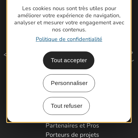
Les cookies nous sont très utiles pour
améliorer votre expérience de navigation,
analyser et mesurer votre engagement avec
nos contenus.
Politique de confidentialité
Tout accepter
Comment venir ?
Personnaliser
Tout refuser
Espace Pro
Observatoire
Partenaires et Pros
Porteurs de projets