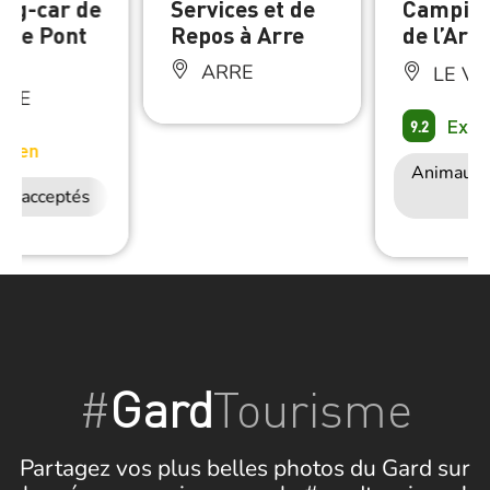
ng-car de
Services et de
Camping
, Le Pont
Repos à Arre
de l’Arr
ARRE
LE VI
ÈZE
Exce
9.2
oyen
Animaux 
ux acceptés
#
Gard
Tourisme
Partagez vos plus belles photos du Gard sur