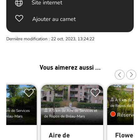
Site internet
Ajouter au carnet
Dernière modification : 22 oct. 2023, 13:24:22
Vous aimerez aussi …
À 6 km de Aire 
de Repos de Bréa
e Aire de Services
À 5 km de Aire de Services et
Réserver
de Bréau-Mars
de Repos de Bréau-Mars
de
Aire de
Flower