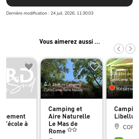
Dernière modification : 24 juil. 2026, 11:30:03
Vous aimerez aussi …
À 4 km de Cam
CynoCamp Terre 
À 3 km de Camping
Réserver
CynoCamp Terre Neuve
de
Camping et
Camping
onnement
Aire Naturelle
Libellul
 l’école à
Le Mas de
CORN
uil
Rome