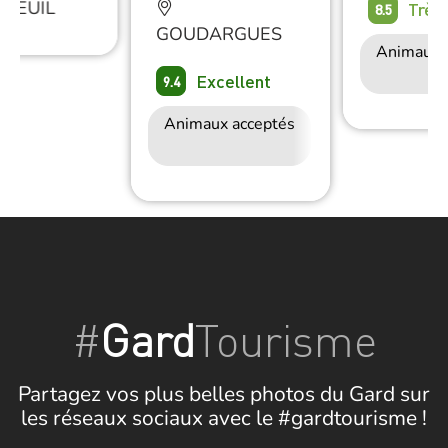
FEUIL
Très
8.5
GOUDARGUES
Animaux 
Excellent
9.4
Animaux acceptés
Accès Internet
Wifi
#
Gard
Tourisme
Partagez vos plus belles photos du Gard sur
les réseaux sociaux avec le #gardtourisme !