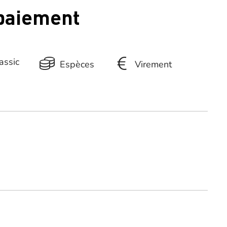
 paiement
assic
Espèces
Virement