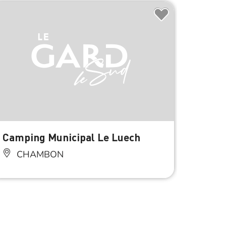
À 4.5 km d
Réser
Camping Municipal Le Luech
Campi
CHAMBON
PE
9.4
Anima