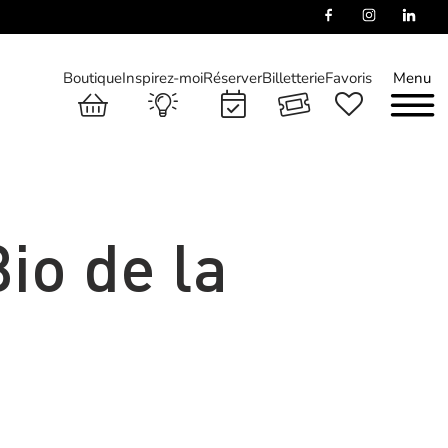
Boutique
Inspirez-moi
Réserver
Billetterie
Favoris
Menu
io de la