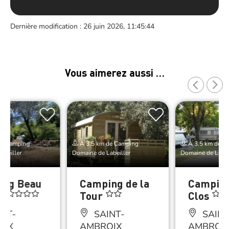
Dernière modification : 26 juin 2026, 11:45:44
Vous aimerez aussi …
de Camping
À 3.5 km de Camping
À 3.5 km de C
abeiller
Domaine de Labeiller
Domaine de Labei
ing Beau
Camping de la
Camping
ge
Tour
Clos
NT-
SAINT-
SAINT
OIX
AMBROIX
AMBROI