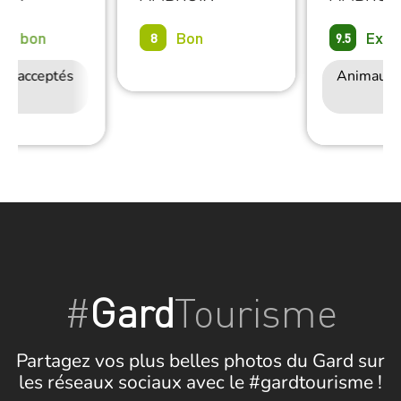
rès bon
Bon
Exce
8
9.5
ux acceptés
Accès Internet
Animaux 
Wifi
#
Gard
Tourisme
Partagez vos plus belles photos du Gard sur
les réseaux sociaux avec le #gardtourisme !