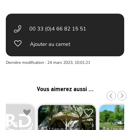
00 33 (0)4 66 82 15 51
Ajouter au carnet
Dernière modification : 24 mars 2023, 10:01:21
Vous aimerez aussi …
À 1.5 km de Camping Le
À 2 km de Cam