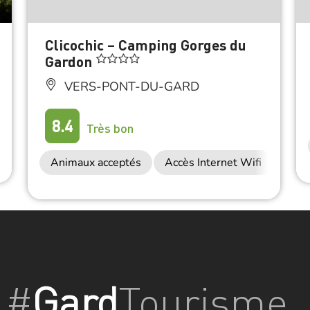
Clicochic – Camping Gorges du
Gardon
VERS-PONT-DU-GARD
8.4
Très bon
Animaux acceptés
Accès Internet Wifi
#
Gard
Tourisme