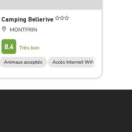
À 7.5 km 
Camping Bellerive
Campi
MONTFRIN
CO
8.4
8.9
Très bon
Animaux acceptés
Accès Internet Wifi
Anima