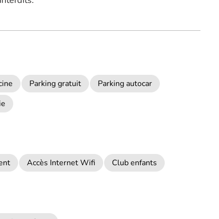
nterdits.
cine
Parking gratuit
Parking autocar
ie
ent
Accès Internet Wifi
Club enfants