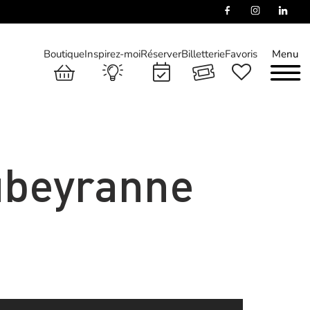
Boutique
Inspirez-moi
Réserver
Billetterie
Favoris
Menu
ubeyranne