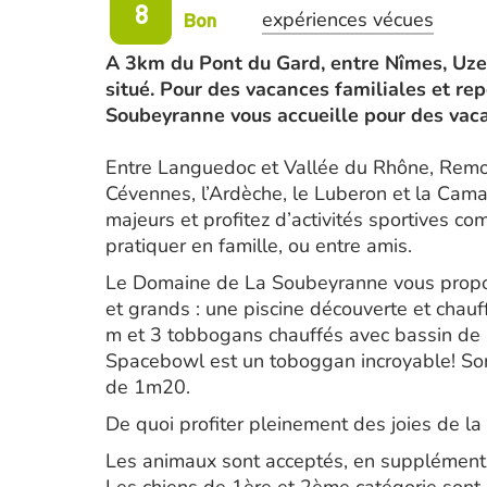
8
Bon
expériences vécues
A 3km du Pont du Gard, entre Nîmes, Uze
situé. Pour des vacances familiales et re
Soubeyranne vous accueille pour des vac
Entre Languedoc et Vallée du Rhône, Remou
Cévennes, l’Ardèche, le Luberon et la Cam
majeurs et profitez d’activités sportives 
pratiquer en famille, ou entre amis.
Le Domaine de La Soubeyranne vous propose
et grands : une piscine découverte et chau
m et 3 tobbogans chauffés avec bassin de r
Spacebowl est un toboggan incroyable! Son
de 1m20.
De quoi profiter pleinement des joies de l
Les animaux sont acceptés, en supplément, 