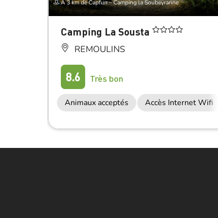
À 3 km de Capfun – Camping la Soubeyranne
Camping La Sousta
REMOULINS
8.6
Très bon
Animaux acceptés
Accès Internet Wifi