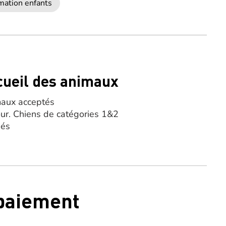
mation enfants
cueil des animaux
aux acceptés
our. Chiens de catégories 1&2
sés
 paiement