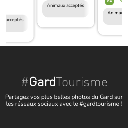
Très
8.6
Animaux acceptés
Accès Internet
on
Wifi
Animaux 
ux acceptés
Accès Internet
Restauration
Wifi
#
Gard
Tourisme
Partagez vos plus belles photos du Gard sur
les réseaux sociaux avec le #gardtourisme !