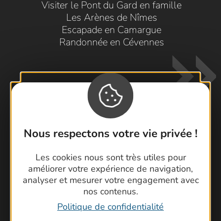
Visiter le Pont du Gard en famille
Les Arènes de Nîmes
Escapade en Camargue
Randonnée en Cévennes
Nous respectons votre vie privée !
Contactez-nous !
Les cookies nous sont très utiles pour
Foire aux questions
améliorer votre expérience de navigation,
Brochures
analyser et mesurer votre engagement avec
Cartoguides et Topoguides
nos contenus.
Latitude Gard
Politique de confidentialité