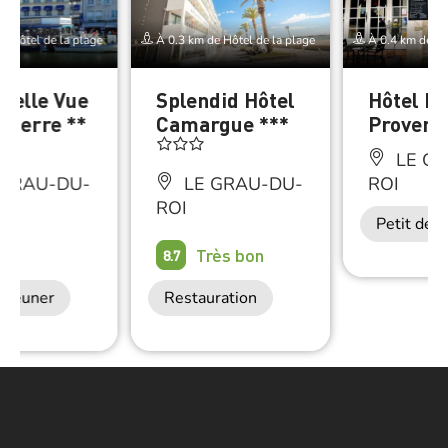
e Hôtel de la plage
À 0.3 km de Hôtel de la plage
À 0.4 km de Hô
 Belle Vue
Splendid Hôtel
Hôtel Le
leterre **
Camargue ***
Provenç
LE GR
 GRAU-DU-
LE GRAU-DU-
ROI
ROI
Petit déj
on
Très bon
8.7
déjeuner
Restauration