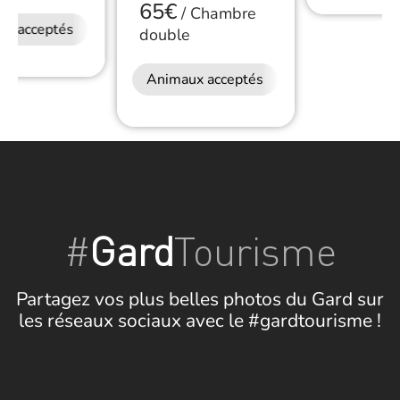
65€
/
Chambre
ux acceptés
Restauration
double
Animaux acceptés
Petit déjeuner
#
Gard
Tourisme
Partagez vos plus belles photos du Gard sur
les réseaux sociaux avec le #gardtourisme !