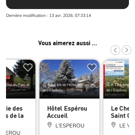
Dernière modification : 13 avr. 2026, 07:33:14
Vous aimerez aussi …
e Hôtel du Parc et
À 0.4 km de Hôtel du Parc et
À 12.5 km de H
de l’Espérou
de l’Espérou
erie des
Hôtel Espérou
Le Chem
s de la
Accueil
Saint G
L’ESPEROU
LE VI
ESPEROU