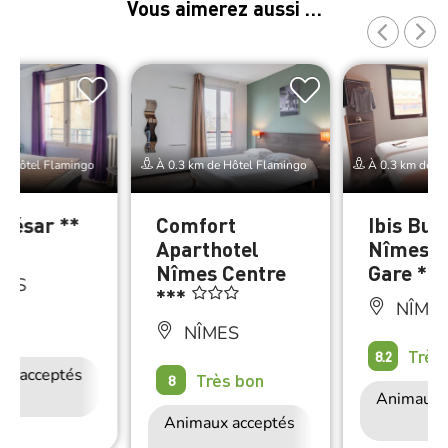
Vous aimerez aussi …
e Hôtel Flamingo
À 0.3 km de Hôtel Flamingo
À 0.3 km de Hô
 César **
Comfort
Ibis Bud
Aparthotel
Nîmes C
Nîmes Centre
Gare **
MES
***
NÎME
on
NÎMES
Très
8.2
ux acceptés
Accès Internet
Très bon
8
Wifi
Animaux 
Animaux acceptés
Accès Internet
Wifi